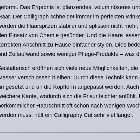
geformt. Das Ergebnis ist glänzendes, voluminöseres und
Haar. Der Calligraph schneidet immer im perfekten Wink
werden die Haarspitzen stabiler und splissen nicht mehr
den Einsatz von Chemie gesünder. Und die Haare lassen
korrekten Anschnitt zu Hause einfacher stylen. Dies bede
und Zeitaufwand sowie weniger Pflege-Produkte – was d
Gestalterisch eröffnen sich viele neue Möglichkeiten, die
Messer verschlossen bleiben: Durch diese Technik kann d
umgesetzt und an die Kopfform angepasst werden. Auch 
weichere Kante, wodurch sich die Frisur leichter anfühlt
herkömmlicher Haarschnitt oft schon nach wenigen Woc
werden muss, hält ein Calligraphy Cut sehr viel länger.